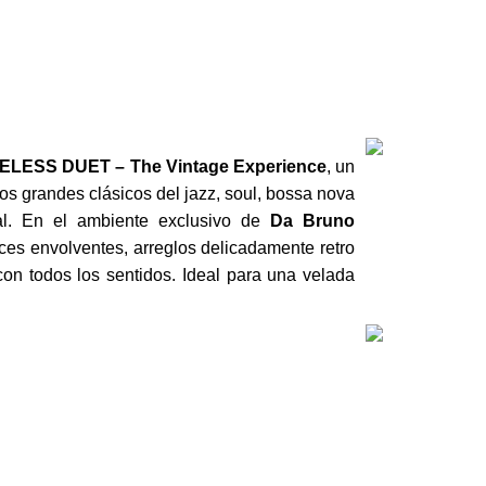
R AHORA
ELESS DUET – The Vintage Experience
, un
los grandes clásicos del jazz, soul, bossa nova
ral. En el ambiente exclusivo de
Da Bruno
Dúos
ces envolventes, arreglos delicadamente retro
PILAR & 
con todos los sentidos. Ideal para una velada
Ópera
VALERIA