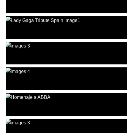
Ópera
VALERIANO
Tributos
LADY GAGA
Dúos
PILAR & CARLOS
Pop & Rock
THIERRY LUCE
Tributos
ABBA