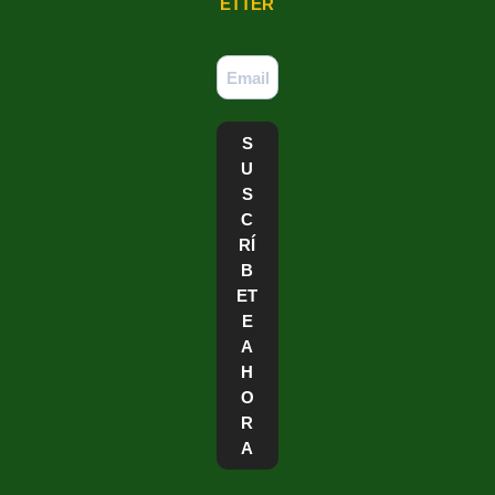
ETTER
S
U
S
C
RÍ
B
ET
E
A
H
O
R
A