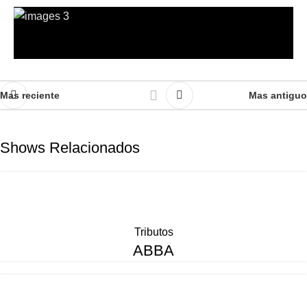
Tributos
TINA TURNER
Dúos
Dúos
PILAR & CARLOS
Jazz
Mas reciente
Mas antiguo
GARALPINE
Shows Relacionados
Tributos
ABBA