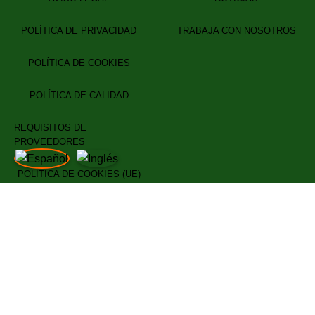
POLÍTICA DE PRIVACIDAD
TRABAJA CON NOSOTROS
POLÍTICA DE COOKIES
POLÍTICA DE CALIDAD
REQUISITOS DE
PROVEEDORES
POLÍTICA DE COOKIES (UE)
© 2025
Da Bruno Ristorante.
Todos los Derechos Reservados
Utilizamos cookies para mejorar su experiencia en nuestro sitio
web. Al navegar por este sitio web, acepta nuestro uso de
cookies.
Más información
Aceptar