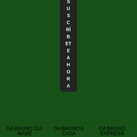
S
U
S
C
RÍ
B
ET
E
A
H
O
R
A
DA BRUNO SUL
DA BRUNO A
DA BRUNO
MARE
CASA
EXPRESS