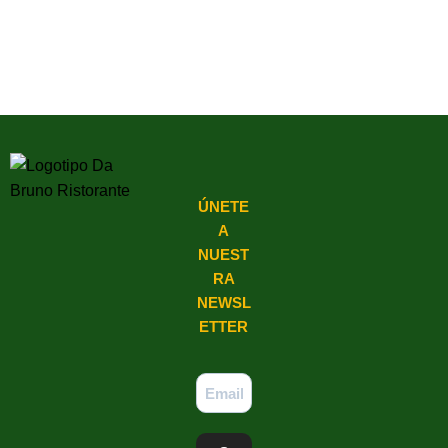
ÚNETE
A
NUEST
RA
NEWSL
ETTER