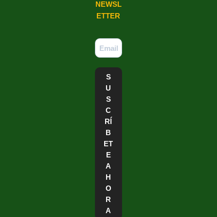
NEWSL
ETTER
S
U
S
C
RÍ
B
ET
E
A
H
O
R
A