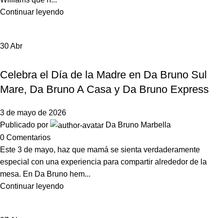
Continuar leyendo
30
Abr
,
,
,
DA BRUNO A CASA
DA BRUNO EXPRESS
EVENTOS
NOTICIAS DA BRUNO MARBELLA
Celebra el Día de la Madre en Da Bruno Sul
Mare, Da Bruno A Casa y Da Bruno Express
3 de mayo de 2026
Publicado por
Da Bruno Marbella
0
Comentarios
Este 3 de mayo, haz que mamá se sienta verdaderamente
especial con una experiencia para compartir alrededor de la
mesa. En Da Bruno hem...
Continuar leyendo