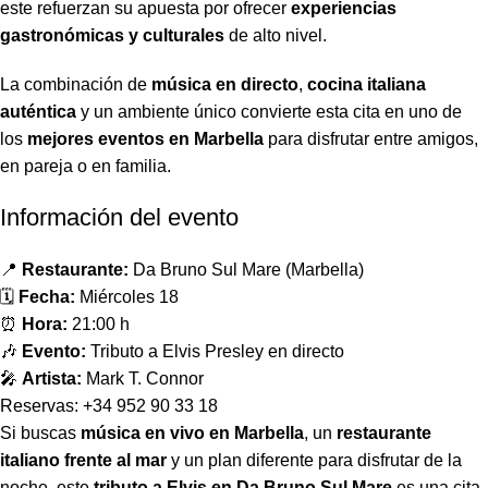
este refuerzan su apuesta por ofrecer
experiencias
gastronómicas y culturales
de alto nivel.
La combinación de
música en directo
,
cocina italiana
auténtica
y un ambiente único convierte esta cita en uno de
los
mejores eventos en Marbella
para disfrutar entre amigos,
en pareja o en familia.
Información del evento
📍
Restaurante:
Da Bruno Sul Mare (Marbella)
🗓
Fecha:
Miércoles 18
⏰
Hora:
21:00 h
🎶
Evento:
Tributo a Elvis Presley en directo
🎤
Artista:
Mark T. Connor
Reservas: +34 952 90 33 18
Si buscas
música en vivo en Marbella
, un
restaurante
italiano frente al mar
y un plan diferente para disfrutar de la
noche, este
tributo a Elvis en Da Bruno Sul Mare
es una cita