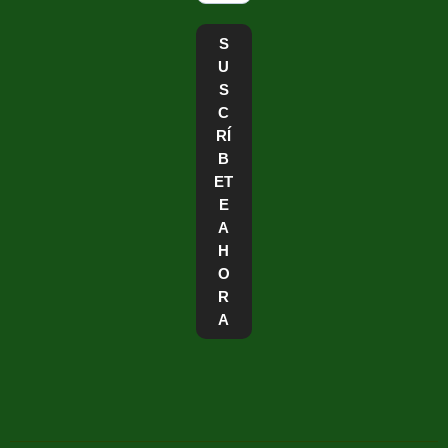
S
U
S
C
RÍ
B
ET
E
A
H
O
R
A