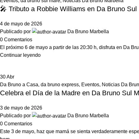
Eventos
,
da bruno sul mare
,
Noticias Da Bruno Marbella
🎤 Tributo a Robbie Williams en Da Bruno Sul 
4 de mayo de 2026
Publicado por
Da Bruno Marbella
0
Comentarios
El próximo 6 de mayo a partir de las 20:30 h, disfruta en Da Br
Continuar leyendo
30
Abr
Da Bruno a Casa
,
da bruno express
,
Eventos
,
Noticias Da Bru
Celebra el Día de la Madre en Da Bruno Sul 
3 de mayo de 2026
Publicado por
Da Bruno Marbella
0
Comentarios
Este 3 de mayo, haz que mamá se sienta verdaderamente espec