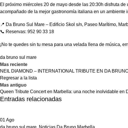
El próximo miércoles 20 de mayo desde las 20:30h disfruta de u
acompañado de la mejor gastronomía italiana en un ambiente 
📍 Da Bruno Sul Mare – Edificio Skol s/n, Paseo Marítimo, Marb
📞 Reservas: 952 90 33 18
¡No te quedes sin tu mesa para una velada llena de música, emo
da bruno sul mare
Mas reciente
NEIL DIAMOND – INTERNATIONAL TRIBUTE EN DA BRUN
Regresar a la lista
Mas antiguo
Queen Tribute Concert en Marbella: una noche inolvidable en
Entradas relacionadas
01
Ago
da bruno sul mare
,
Noticias Da Bruno Marbella