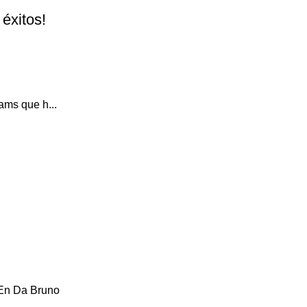
éxitos!
ams que h...
 En Da Bruno