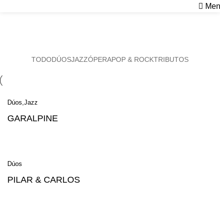
Men
Dúos
Inicio
Dúos
TODO
DÚOS
JAZZ
ÓPERA
POP & ROCK
TRIBUTOS
Dúos
Jazz
GARALPINE
Dúos
PILAR & CARLOS