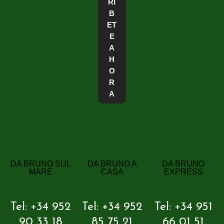
RÍ
B
ET
E
A
H
O
R
A
DA BRUNO SUL
DA BRUNO A
DA BRUNO
MARE
CASA
EXPRESS
Tel: +34 952
Tel: +34 952
Tel: +34 951
90 33 18
85 75 21
66 01 51