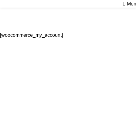
Men
Mi Cuenta
Inicio
Mi Cuenta
[woocommerce_my_account]