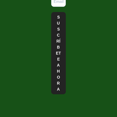
S
U
S
C
RÍ
B
ET
E
A
H
O
R
A