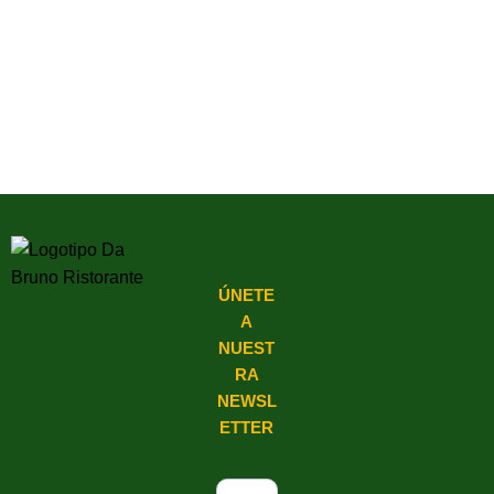
ÚNETE
A
NUEST
RA
NEWSL
ETTER